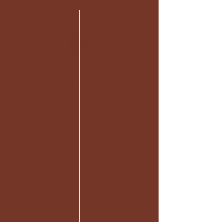
DICAS DE
HOSPEDAGEM
SUPORTE RÁPIDO
DURANTE A VIAGEM
Indicações de lugares
seguros, bem localizados
e com bom custo x benefício para o seu estilo
de viagem.
Alguém para te apoiar quando precisar,
antes,
durante e depois da
sua viagem.