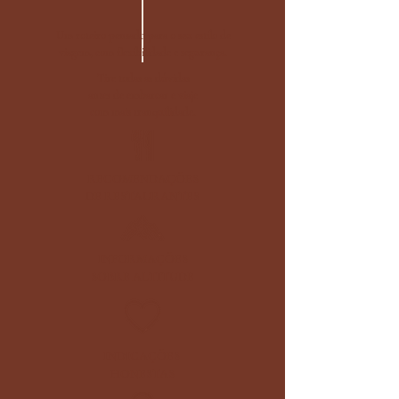
Um roteiro pensado para o seu estilo de
viagem, com flexibilidade e segurança.
Tire todas as dúvidas
antes de embarcar e viaje
com mais tranquilidade.
RECOMENDAÇÕES
DE RESTAURANTES
INFORMAÇÕES
SOBRE ALTITUDE
INDICAÇÕES
HONESTAS