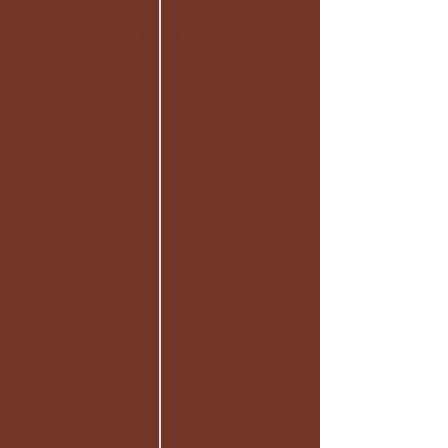
ALGUÉM PARA
PERGUNTAR
Lugares que valem a pena,
com dicas reais de quem
conhece.
Orientações importantes
para você se adaptar
melhor e aproveitar
cada momento.
Sugestões de passeios
e experiências que realmente valem o seu
tempo e investimento.