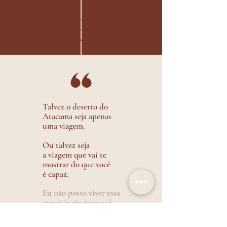
Quando bater a insegurança
ou qualquer imprevisto,
Estou a uma mensagem de distância.
Talvez o deserto do
Atacama seja apenas
uma viagem.
Ou talvez seja
a viagem que vai te
mostrar do que você
é capaz.
Eu não posso viver essa
experiência por você.
Mas posso