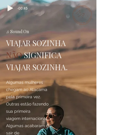
-00:45
♫ Sound On
VIAJAR SOZINHA
NÃO
SIGNIFICA
VIAJAR SOZINHA.
Algumas mulheres
chegam ao Atacama
pela primeira vez.
Outras estão fazendo
sua primeira
viagem internacional.
Algumas acabaram de
sair de