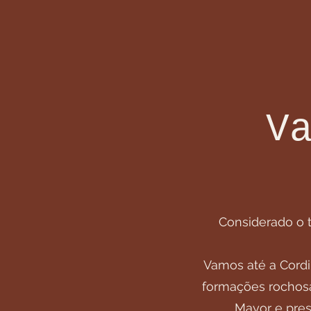
V
Considerado o t
Vamos até a Cordil
formações rochosas
Mayor e pres