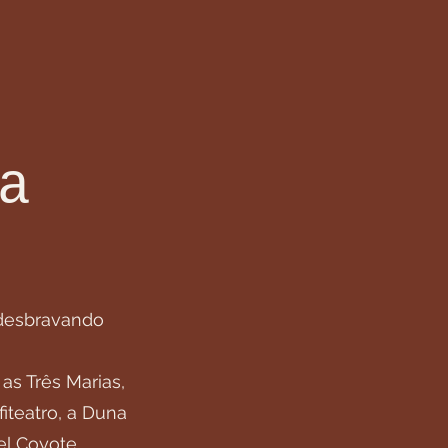
a
 desbravando
 as Três Marias,
iteatro, a Duna
el Coyote.