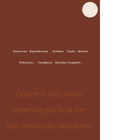
Quem sou
Experiências
Combos
Uyuni - Bolívia
Diferencial
Feedback
Dúvidas frequentes
Quantos dias devo
reservar pra ficar em
San Pedro de Atacama?