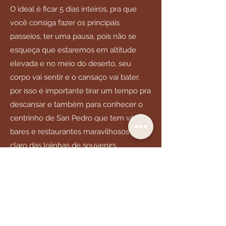
O ideal é ficar 5 dias inteiros, pra que
você consiga fazer os principais
passeios, ter uma pausa, pois não se
esqueça que estaremos em altitude
elevada e no meio do deserto, seu
corpo vai sentir e o cansaço vai bater,
por isso é importante tirar um tempo pra
descansar e também para conhecer o
centrinho de San Pedro que tem vários
bares e restaurantes maravilhosos além
claro das lojinhas de souvenirs.
Voltar
jevalcazara.atacama@gmail.com