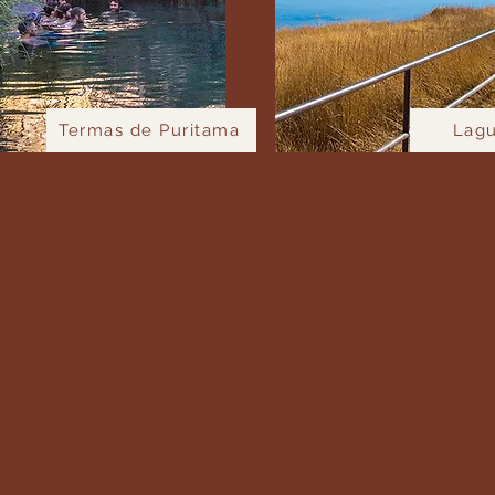
Termas de Puritama
Lagu